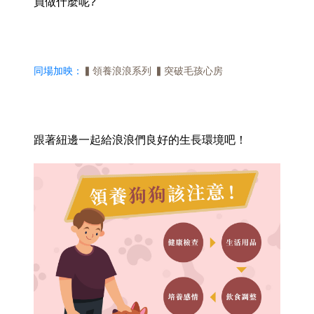
員做什麼呢
?
同場加映：
▍領養浪浪系列 ▍突破毛孩心房
跟著紐邊一起給浪浪們良好的生長環境吧！