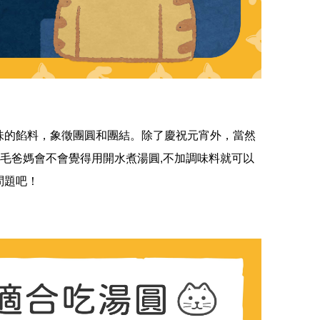
！
味的餡料，象徵團圓和團結。除了慶祝元宵外，當然
道毛爸媽會不會覺得用開水煮湯圓,不加調味料就可以
問題吧！