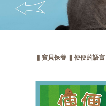
▍寶貝保養 ▍便便的語言