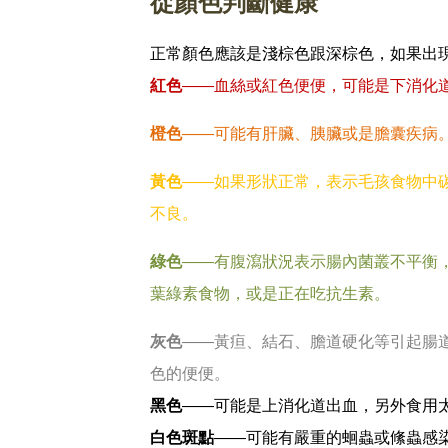
從顏色判斷健康
正常顏色應該是淺棕色跟深棕色，如果出
紅色
——血絲或紅色便便，可能是下消化
橙色
——可能有肝臟、胰臟或是膽囊疾病
黃色
——如果形狀正常，表示毛孩食物中
不良。
綠色
——有腹瀉狀況表示腸內菌叢不平衡
葉綠素食物，或是正在吃抗生素。
灰色
——黃疸、結石、膽道硬化等引起腸
色的便便。
黑色
——可能是上消化道出血，另外食用太
白色斑點
——可能有嚴重的蛔蟲或絛蟲感