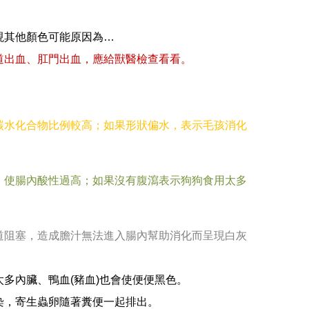
現其他顏色可能原因為…
道出血、肛門出血，應給獸醫檢查看看。
。
碳水化合物比例較高；如果形狀偏水，表示毛孩消化
，使腸內酸性過高；如果沒有腹瀉表示狗狗食用太多
道阻塞，造成膽汁無法進入腸內幫助消化而呈現白灰
多內臟、鴨血(豬血)也會使便便黑色。
染，寄生蟲卵隨著糞便一起排出。