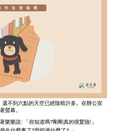
，還不到六點的天空已經陰暗許多。在辦公室
盯著螢幕。
樂樂說: 「你知道嗎?剛剛真的很驚險!」
發生什麼事了?我錯過什麼了? 」