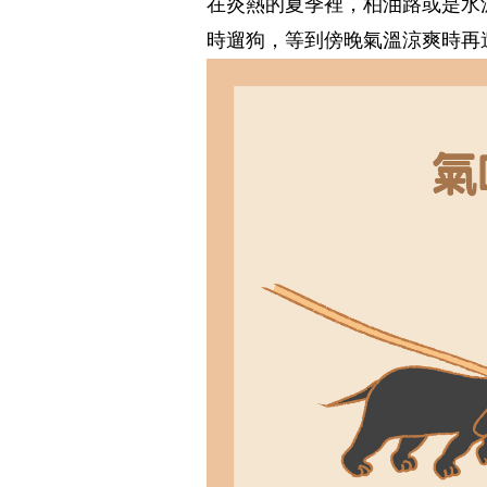
在炎熱的夏季裡，柏油路或是水
時遛狗，等到傍晚氣溫涼爽時再