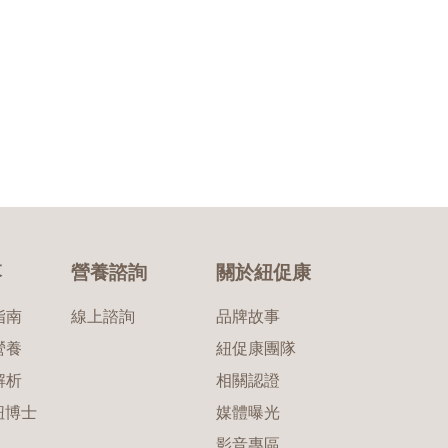
落
營養諮詢
關於紐促康
指南
線上諮詢
品牌故事
營養
紐促康團隊
解析
相關認證
 紐博士
媒體曝光
影音專區