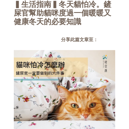
▍生活指南▍冬天貓怕冷。鏟
屎官幫助貓咪度過一個暖暖又
健康冬天的必要知識
分享此篇文章至：