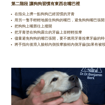
第二階段 讓狗狗習慣有東西在嘴巴裡
在指尖上擠一點狗狗已經習慣的牙膏
用另一隻手輕輕地握住狗狗的嘴巴，避免狗狗嘴巴張開
把狗狗上嘴唇往上撥開
把牙膏塗在狗狗露出的牙齒上並輕輕按摩
儘量避免狗狗的嘴巴張開，要不燃用牙膏按摩牙齒的時
將手指向後滑入臉頰內側按摩臉頰內側牙齒
(
如果有被